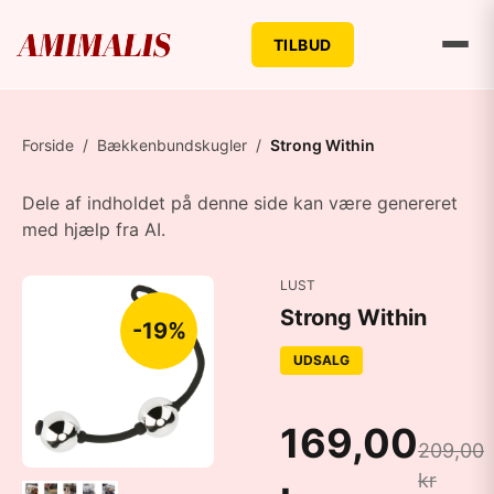
TILBUD
Forside
/
Bækkenbundskugler
/
Strong Within
Dele af indholdet på denne side kan være genereret
med hjælp fra AI.
LUST
Strong Within
-19%
UDSALG
169,00
209,00
kr