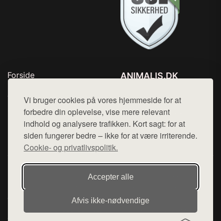
Forside
ANIMALIS.DK
Produkter
Tlf. 78768672
Top Rabatter
Vi bruger cookies på vores hjemmeside for at
Mail:
hej@want.dk
Kontakt
forbedre din oplevelse, vise mere relevant
indhold og analysere trafikken. Kort sagt: for at
Cookie- og privatlivspolitik
siden fungerer bedre – ikke for at være irriterende.
Cookie- og privatlivspolitik.
Denne side er en del af want.dk, der udgiver en række
Accepter alle
hjemmesider med præsentation af forskellige produkter fra
diverse webshops. Der sælges ikke varer fra denne side - vi
Afvis ikke‑nødvendige
henviser til de shops, som sælger varen. Vi har heller ikke
varerne på lager.