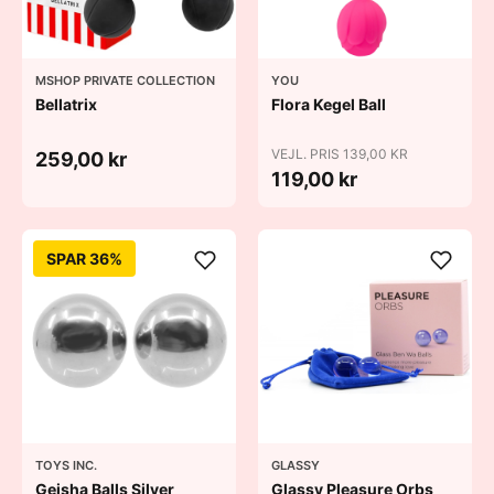
MSHOP PRIVATE COLLECTION
YOU
Bellatrix
Flora Kegel Ball
VEJL. PRIS 139,00 KR
259,00 kr
119,00 kr
SPAR 36%
TOYS INC.
GLASSY
Geisha Balls Silver
Glassy Pleasure Orbs