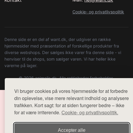
Kontakt
Cookie- og privatlivspolitik
Denne side er en del af want.dk, der udgiver en række
hjemmesider med præsentation af forskellige produkter fra
diverse webshops. Der sælges ikke varer fra denne side - vi
henviser til de shops, som sælger varen. Vi har heller ikke
varerne på lager.
© 2026 animalis.dk. Alle rettigheder forbeholdes.
Vi bruger cookies på vores hjemmeside for at forbedre
din oplevelse, vise mere relevant indhold og analysere
trafikken. Kort sagt: for at siden fungerer bedre – ikke
for at være irriterende.
Cookie- og privatlivspolitik.
Accepter alle