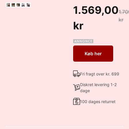
1.569,00
1.70
kr
kr
Køb her
Fri fragt over kr. 699
Diskret levering 1-2
dage
100 dages returret