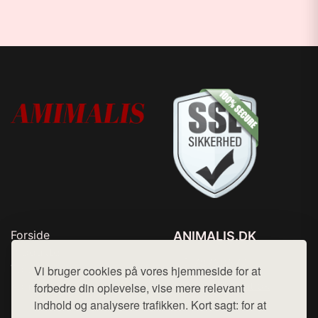
Forside
ANIMALIS.DK
Produkter
Tlf. 78768672
Top Rabatter
Vi bruger cookies på vores hjemmeside for at
Mail:
hej@want.dk
Kontakt
forbedre din oplevelse, vise mere relevant
indhold og analysere trafikken. Kort sagt: for at
Cookie- og privatlivspolitik