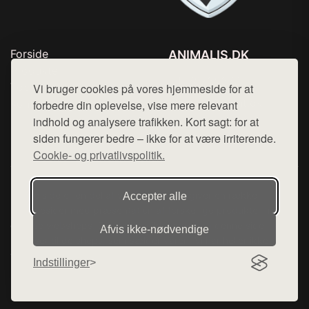
Forside
ANIMALIS.DK
Produkter
Tlf. 78768672
Top Rabatter
Vi bruger cookies på vores hjemmeside for at
Mail:
hej@want.dk
Kontakt
forbedre din oplevelse, vise mere relevant
indhold og analysere trafikken. Kort sagt: for at
Cookie- og privatlivspolitik
siden fungerer bedre – ikke for at være irriterende.
Cookie- og privatlivspolitik.
Denne side er en del af want.dk, der udgiver en række
Accepter alle
hjemmesider med præsentation af forskellige produkter fra
diverse webshops. Der sælges ikke varer fra denne side - vi
Afvis ikke‑nødvendige
henviser til de shops, som sælger varen. Vi har heller ikke
varerne på lager.
Indstillinger
© 2026 animalis.dk. Alle rettigheder forbeholdes.