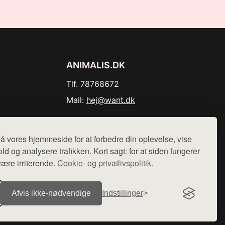
ANIMALIS.DK
Tlf. 78768672
Mail:
hej@want.dk
Cookie- og privatlivspolitik
å vores hjemmeside for at forbedre din oplevelse, vise
ld og analysere trafikken. Kort sagt: for at siden fungerer
være irriterende.
Cookie- og privatlivspolitik.
r sælges ikke varer fra denne side - vi henviser til de shops,
Afvis ikke‑nødvendige
Indstillinger