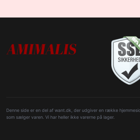
Denne side er en del af want.dk, der udgiver en række hjemmeside
som sælger varen. Vi har heller ikke varerne på lager.