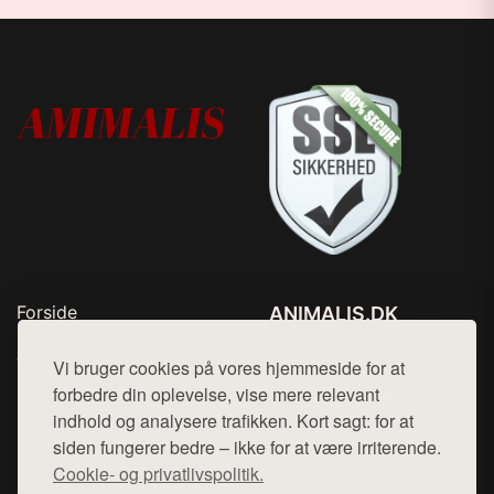
Forside
ANIMALIS.DK
Produkter
Tlf. 78768672
Top Rabatter
Vi bruger cookies på vores hjemmeside for at
Mail:
hej@want.dk
Kontakt
forbedre din oplevelse, vise mere relevant
indhold og analysere trafikken. Kort sagt: for at
Cookie- og privatlivspolitik
siden fungerer bedre – ikke for at være irriterende.
Cookie- og privatlivspolitik.