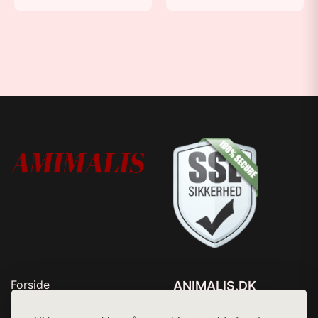
Forside
ANIMALIS.DK
Produkter
Tlf. 78768672