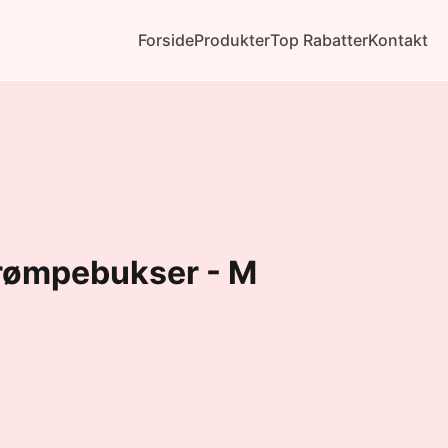
Forside
Produkter
Top Rabatter
Kontakt
rømpebukser - M