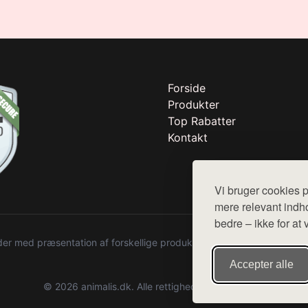
Forside
Produkter
Top Rabatter
Kontakt
Vi bruger cookies p
mere relevant indho
bedre – ikke for at 
r med præsentation af forskellige produkter fra diverse webshops. De
Accepter alle
© 2026 animalis.dk. Alle rettigheder forbeholdes.