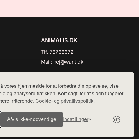
ANIMALIS.DK
Tlf. 78768672
Mail:
hej@want.dk
Cookie- og privatlivspolitik
å vores hjemmeside for at forbedre din oplevelse, vise
ld og analysere trafikken. Kort sagt: for at siden fungerer
være irriterende.
Cookie- og privatlivspolitik.
r sælges ikke varer fra denne side - vi henviser til de shops,
Afvis ikke‑nødvendige
Indstillinger