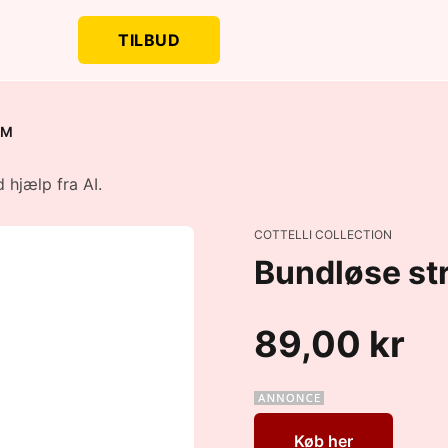
TILBUD
 M
 hjælp fra AI.
COTTELLI COLLECTION
Bundløse st
89,00 kr
Køb her