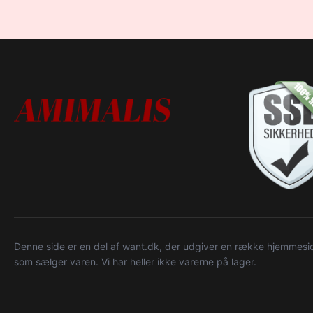
Denne side er en del af want.dk, der udgiver en række hjemmeside
som sælger varen. Vi har heller ikke varerne på lager.