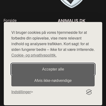
Forside
ANIMALIS.DK
Produkter
Tlf. 78768672
Top Rabatter
Vi bruger cookies på vores hjemmeside for at
Mail:
hej@want.dk
Kontakt
forbedre din oplevelse, vise mere relevant
indhold og analysere trafikken. Kort sagt: for at
Cookie- og privatlivspolitik
siden fungerer bedre – ikke for at være irriterende.
Cookie- og privatlivspolitik.
Denne side er en del af want.dk, der udgiver en række
Accepter alle
hjemmesider med præsentation af forskellige produkter fra
diverse webshops. Der sælges ikke varer fra denne side - vi
Afvis ikke‑nødvendige
henviser til de shops, som sælger varen. Vi har heller ikke
varerne på lager.
Indstillinger
© 2026 animalis.dk. Alle rettigheder forbeholdes.