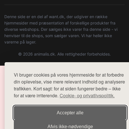
Denne side er en del af want.dk, der udgiver en række
hjemmesider med præsentation af forskellige produkter fra
diverse webshops. Der sælges ikke varer fra denne side - vi
henviser til de shops, som sælger varen. Vi har heller ikke
varerne på lager.
© 2026 animalis.dk. Alle rettigheder forbeholdes.
Vi bruger cookies på vores hjemmeside for at forbedre
din oplevelse, vise mere relevant indhold og analysere
trafikken. Kort sagt: for at siden fungerer bedre – ikke
for at være irriterende.
Cookie- og privatlivspolitik.
Accepter alle
Afvis ikke‑nødvendige