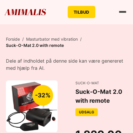
TILBUD
Forside
/
Masturbator med vibration
/
Suck-O-Mat 2.0 with remote
Dele af indholdet på denne side kan være genereret
med hjælp fra AI.
SUCK-O-MAT
Suck-O-Mat 2.0
-32%
with remote
UDSALG