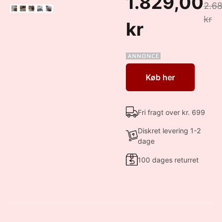
1.829,00
2.6
kr
kr
Køb her
Fri fragt over kr. 699
Diskret levering 1-2
dage
100 dages returret