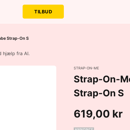
TILBUD
abe Strap-On S
 hjælp fra AI.
STRAP-ON-ME
Strap-On-Me
Strap-On S
619,00 kr