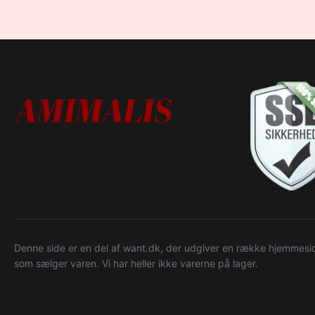
Denne side er en del af want.dk, der udgiver en række hjemmeside
som sælger varen. Vi har heller ikke varerne på lager.