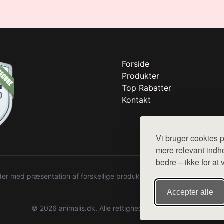
Forside
Produkter
Top Rabatter
Kontakt
Vi bruger cookies p
mere relevant indho
bedre – ikke for at 
r med præsentation af forskellige produkter fra diverse webshops. De
Accepter alle
© 2026 animalis.dk. Alle rettigheder forbeholdes.