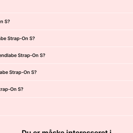
On S?
abe Strap-On S?
endlabe Strap-On S?
labe Strap-On S?
trap-On S?
Du er måske interesseret i