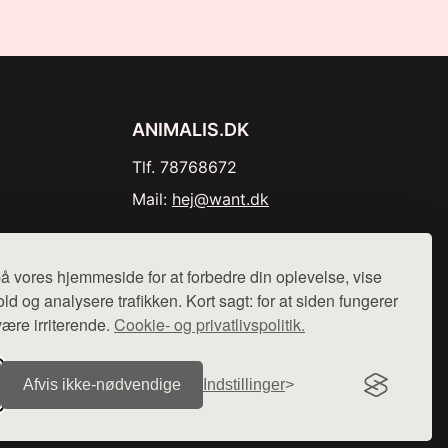
ANIMALIS.DK
Tlf. 78768672
Mail:
hej@want.dk
Cookie- og privatlivspolitik
å vores hjemmeside for at forbedre din oplevelse, vise
ld og analysere trafikken. Kort sagt: for at siden fungerer
være irriterende.
Cookie- og privatlivspolitik.
r sælges ikke varer fra denne side - vi henviser til de shops,
Afvis ikke‑nødvendige
Indstillinger