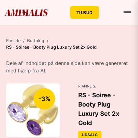
TILBUD
Forside
/
Buttplug
/
RS - Soiree - Booty Plug Luxury Set 2x Gold
Dele af indholdet på denne side kan være genereret
med hjælp fra AI.
RIANNE S.
RS - Soiree -
-3%
Booty Plug
Luxury Set 2x
Gold
UDSALG