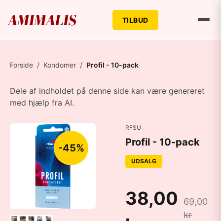
TILBUD
Forside
/
Kondomer
/
Profil - 10-pack
Dele af indholdet på denne side kan være genereret
med hjælp fra AI.
RFSU
Profil - 10-pack
-45%
UDSALG
38,00
69,00
kr