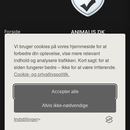
Forside
ANIMALIS.DK
Produkter
Tlf. 78768672
Top Rabatter
Vi bruger cookies på vores hjemmeside for at
Mail:
hej@want.dk
Kontakt
forbedre din oplevelse, vise mere relevant
indhold og analysere trafikken. Kort sagt: for at
Cookie- og privatlivspolitik
siden fungerer bedre – ikke for at være irriterende.
Cookie- og privatlivspolitik.
Denne side er en del af want.dk, der udgiver en række
Accepter alle
hjemmesider med præsentation af forskellige produkter fra
diverse webshops. Der sælges ikke varer fra denne side - vi
Afvis ikke‑nødvendige
henviser til de shops, som sælger varen. Vi har heller ikke
varerne på lager.
Indstillinger
© 2026 animalis.dk. Alle rettigheder forbeholdes.