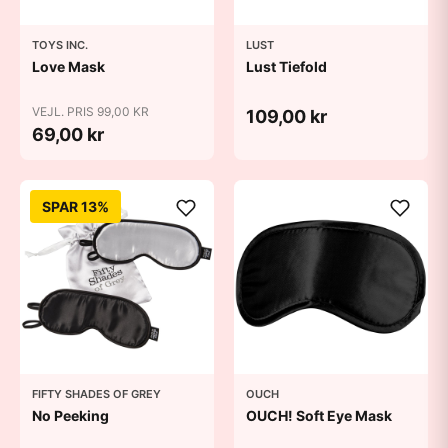
TOYS INC.
LUST
Love Mask
Lust Tiefold
VEJL. PRIS 99,00 KR
109,00 kr
69,00 kr
SPAR 13%
FIFTY SHADES OF GREY
OUCH
No Peeking
OUCH! Soft Eye Mask