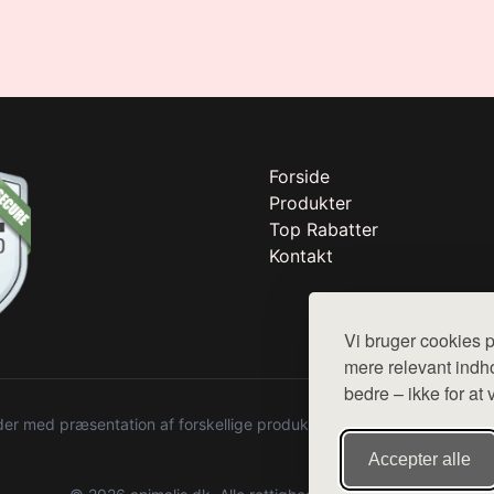
Forside
Produkter
Top Rabatter
Kontakt
Vi bruger cookies p
mere relevant indho
bedre – ikke for at 
r med præsentation af forskellige produkter fra diverse webshops. De
Accepter alle