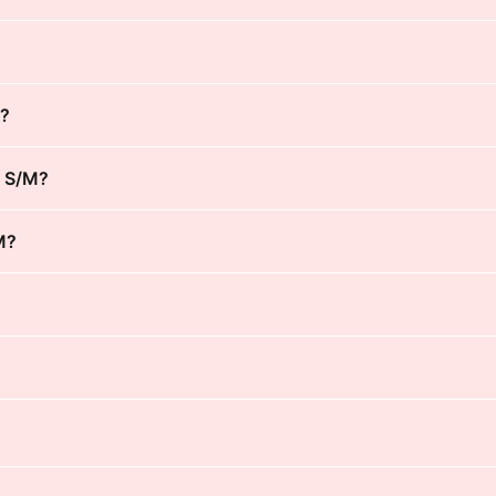
M?
k S/M?
M?