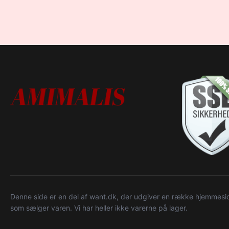
Denne side er en del af want.dk, der udgiver en række hjemmeside
som sælger varen. Vi har heller ikke varerne på lager.