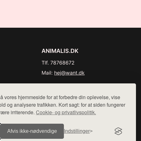
ANIMALIS.DK
Tlf. 78768672
Mail:
hej@want.dk
Cookie- og privatlivspolitik
å vores hjemmeside for at forbedre din oplevelse, vise
ld og analysere trafikken. Kort sagt: for at siden fungerer
være irriterende.
Cookie- og privatlivspolitik.
r sælges ikke varer fra denne side - vi henviser til de shops,
Afvis ikke‑nødvendige
Indstillinger