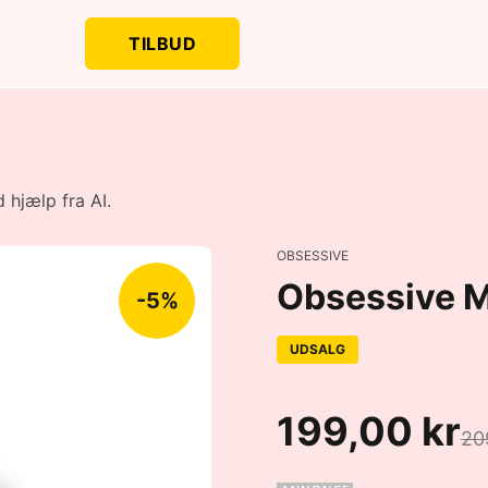
TILBUD
 hjælp fra AI.
OBSESSIVE
Obsessive M
-5%
UDSALG
199,00 kr
20