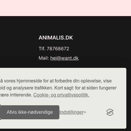
ANIMALIS.DK
Tlf. 78768672
Mail:
hej@want.dk
Cookie- og privatlivspolitik
å vores hjemmeside for at forbedre din oplevelse, vise
ld og analysere trafikken. Kort sagt: for at siden fungerer
være irriterende.
Cookie- og privatlivspolitik.
r sælges ikke varer fra denne side - vi henviser til de shops,
Afvis ikke‑nødvendige
Indstillinger