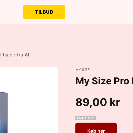
TILBUD
 hjælp fra AI.
MY SIZE
My Size Pro
89,00 kr
Køb her