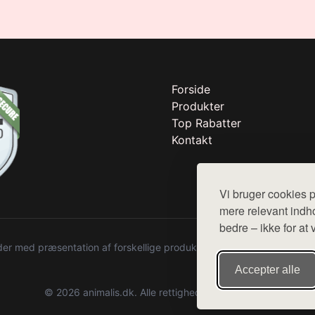
Forside
Produkter
Top Rabatter
Kontakt
Vi bruger cookies p
mere relevant indho
bedre – ikke for at 
r med præsentation af forskellige produkter fra diverse webshops. De
Accepter alle
© 2026 animalis.dk. Alle rettigheder forbeholdes.