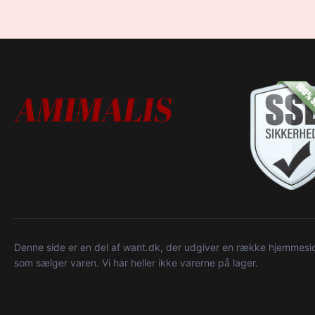
Denne side er en del af want.dk, der udgiver en række hjemmeside
som sælger varen. Vi har heller ikke varerne på lager.