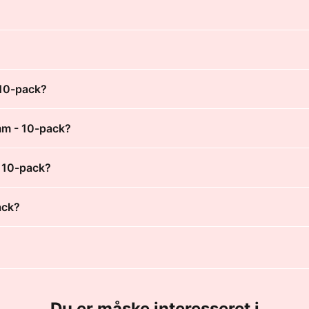
 10-pack?
mm - 10-pack?
- 10-pack?
ack?
Du er måske interesseret i