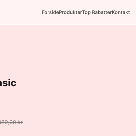
Forside
Produkter
Top Rabatter
Kontakt
asic
089,00 kr