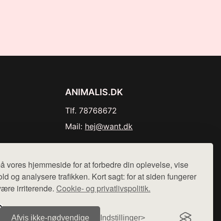
ANIMALIS.DK
Tlf. 78768672
Mail:
hej@want.dk
Cookie- og privatlivspolitik
å vores hjemmeside for at forbedre din oplevelse, vise
ld og analysere trafikken. Kort sagt: for at siden fungerer
være irriterende.
Cookie- og privatlivspolitik.
r sælges ikke varer fra denne side - vi henviser til de shops,
Afvis ikke‑nødvendige
Indstillinger