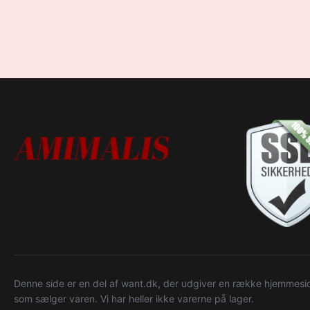
Denne side er en del af want.dk, der udgiver en række hjemmeside
som sælger varen. Vi har heller ikke varerne på lager.