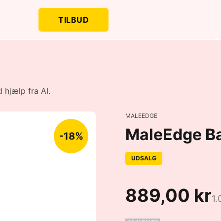
TILBUD
 hjælp fra AI.
MALEEDGE
MaleEdge B
-18%
UDSALG
889,00 kr
1.