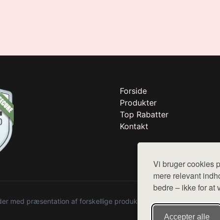
Forside
Produkter
Top Rabatter
Kontakt
Vi bruger cookies p
mere relevant indho
bedre – ikke for at 
r med præsentation af forskellige produkter fra diverse webshops. De
Accepter alle