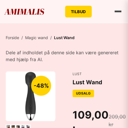
TILBUD
Forside
/
Magic wand
/
Lust Wand
Dele af indholdet på denne side kan være genereret
med hjælp fra AI.
LUST
Lust Wand
-48%
UDSALG
109,00
209,00
kr