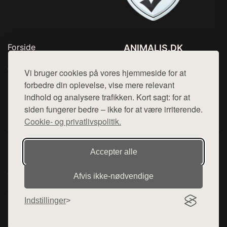
Forside
ANIMALIS.DK
Produkter
Tlf. 78768672
Top Rabatter
Vi bruger cookies på vores hjemmeside for at
Mail:
hej@want.dk
Kontakt
forbedre din oplevelse, vise mere relevant
indhold og analysere trafikken. Kort sagt: for at
Cookie- og privatlivspolitik
siden fungerer bedre – ikke for at være irriterende.
Cookie- og privatlivspolitik.
Denne side er en del af want.dk, der udgiver en række
Accepter alle
hjemmesider med præsentation af forskellige produkter fra
diverse webshops. Der sælges ikke varer fra denne side - vi
Afvis ikke‑nødvendige
henviser til de shops, som sælger varen. Vi har heller ikke
varerne på lager.
Indstillinger
© 2026 animalis.dk. Alle rettigheder forbeholdes.