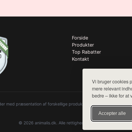
Forside
Produkter
Top Rabatter
Kontakt
Vi bruger cookies p
mere relevant indho
bedre – ikke for at 
r med præsentation af forskellige produkter fra diverse webshops. De
Accepter alle
© 2026 animalis.dk. Alle rettigheder forbeholdes.