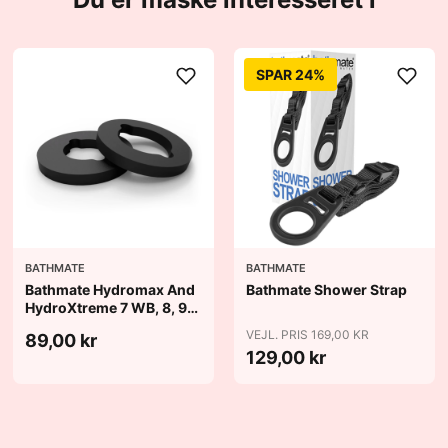
SPAR 24%
BATHMATE
BATHMATE
Bathmate Hydromax And
Bathmate Shower Strap
HydroXtreme 7 WB, 8, 9
Cushion Pads
VEJL. PRIS 169,00 KR
89,00 kr
129,00 kr