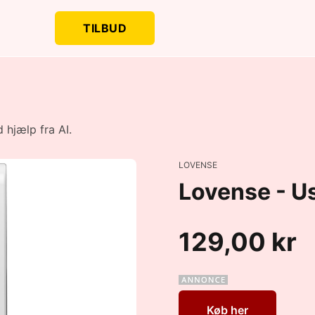
TILBUD
 hjælp fra AI.
LOVENSE
Lovense - U
129,00 kr
Køb her