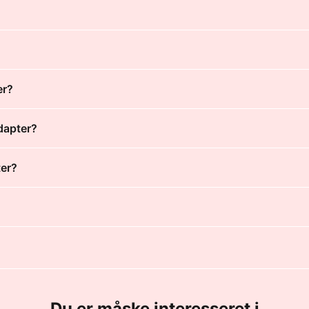
er?
dapter?
ter?
Du er måske interesseret i