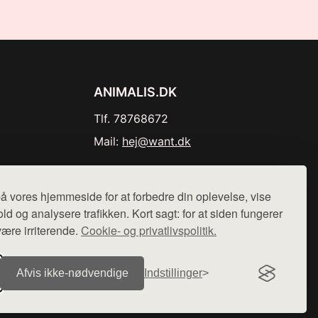
ANIMALIS.DK
Tlf. 78768672
Mail:
hej@want.dk
Cookie- og privatlivspolitik
å vores hjemmeside for at forbedre din oplevelse, vise
ld og analysere trafikken. Kort sagt: for at siden fungerer
være irriterende.
Cookie- og privatlivspolitik.
r sælges ikke varer fra denne side - vi henviser til de shops,
Afvis ikke‑nødvendige
Indstillinger