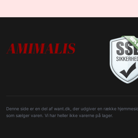
Denne side er en del af want.dk, der udgiver en række hjemmeside
som sælger varen. Vi har heller ikke varerne på lager.