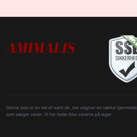
Denne side er en del af want.dk, der udgiver en række hjemmeside
som sælger varen. Vi har heller ikke varerne på lager.