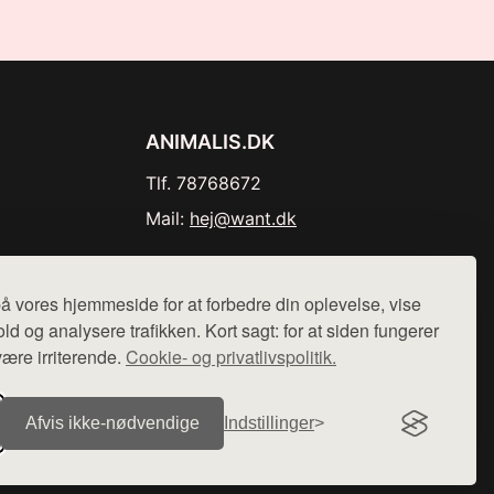
ANIMALIS.DK
Tlf. 78768672
Mail:
hej@want.dk
Cookie- og privatlivspolitik
å vores hjemmeside for at forbedre din oplevelse, vise
ld og analysere trafikken. Kort sagt: for at siden fungerer
være irriterende.
Cookie- og privatlivspolitik.
r sælges ikke varer fra denne side - vi henviser til de shops,
Afvis ikke‑nødvendige
Indstillinger