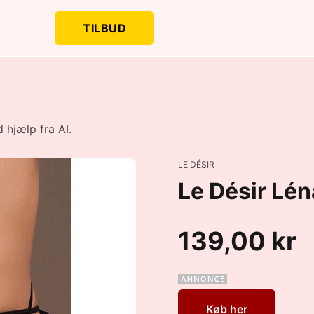
TILBUD
 hjælp fra AI.
LE DÉSIR
Le Désir Lé
139,00 kr
Køb her