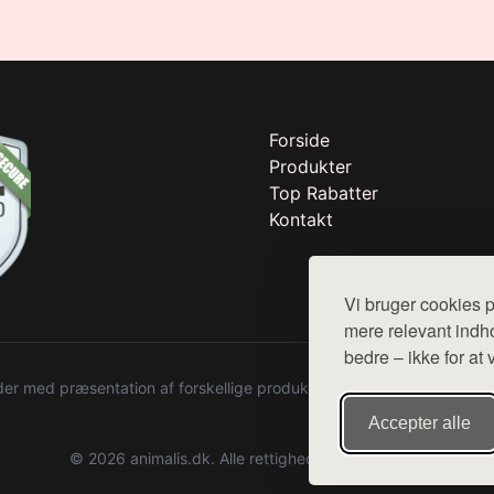
Forside
Produkter
Top Rabatter
Kontakt
Vi bruger cookies p
mere relevant indho
bedre – ikke for at 
r med præsentation af forskellige produkter fra diverse webshops. De
Accepter alle
© 2026 animalis.dk. Alle rettigheder forbeholdes.