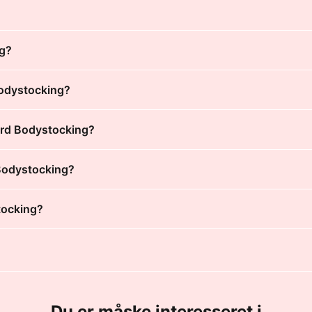
ng?
Bodystocking?
pard Bodystocking?
 Bodystocking?
tocking?
Du er måske interesseret i