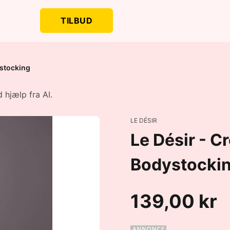
TILBUD
ystocking
 hjælp fra AI.
LE DÉSIR
Le Désir - C
Bodystocki
139,00 kr