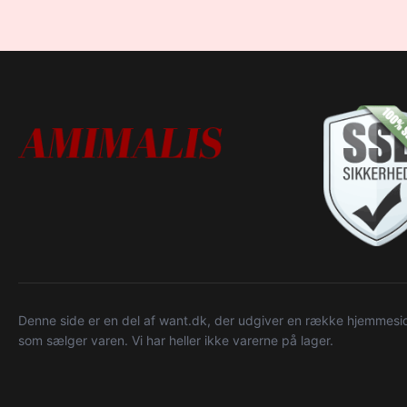
Denne side er en del af want.dk, der udgiver en række hjemmeside
som sælger varen. Vi har heller ikke varerne på lager.