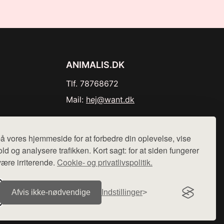
ANIMALIS.DK
Tlf. 78768672
Mail:
hej@want.dk
Cookie- og privatlivspolitik
å vores hjemmeside for at forbedre din oplevelse, vise
ld og analysere trafikken. Kort sagt: for at siden fungerer
være irriterende.
Cookie- og privatlivspolitik.
r sælges ikke varer fra denne side - vi henviser til de shops,
Afvis ikke‑nødvendige
Indstillinger