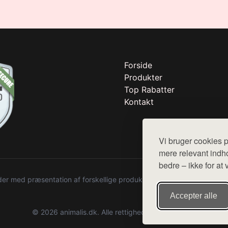
Forside
Produkter
Top Rabatter
Kontakt
Vi bruger cookies p
mere relevant indho
bedre – ikke for at 
r med præsentation af forskellige produkter fra diverse webshops. De
Accepter alle
© 2026 animalis.dk. Alle rettigheder forbeholdes.