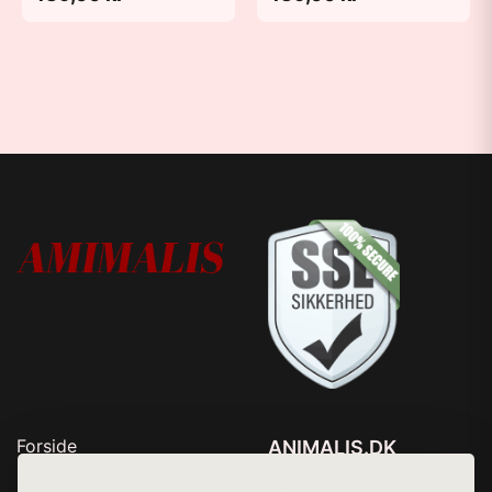
Forside
ANIMALIS.DK
Produkter
Tlf. 78768672