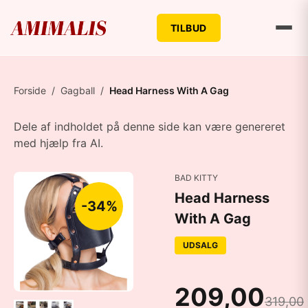
TILBUD
Forside
/
Gagball
/
Head Harness With A Gag
Dele af indholdet på denne side kan være genereret
med hjælp fra AI.
BAD KITTY
Head Harness
-34%
With A Gag
UDSALG
209,00
319,00