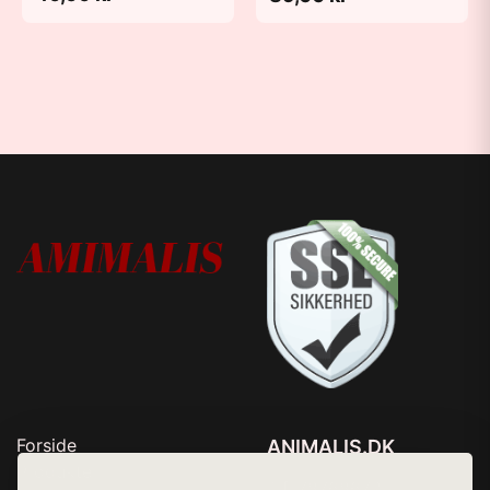
Forside
ANIMALIS.DK
Produkter
Tlf. 78768672