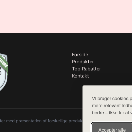
Forside
Produkter
Top Rabatter
Kontakt
Vi bruger cookies p
mere relevant indho
bedre – ikke for at 
r med præsentation af forskellige produkter fra diverse webshops. De
Accepter alle