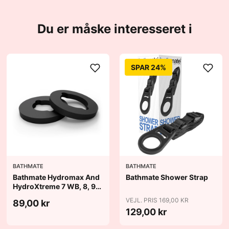
Du er måske interesseret i
SPAR 24%
BATHMATE
BATHMATE
Bathmate Hydromax And
Bathmate Shower Strap
HydroXtreme 7 WB, 8, 9
Cushion Pads
VEJL. PRIS 169,00 KR
89,00 kr
129,00 kr