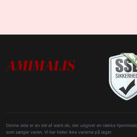
Denne side er en del af want.dk, der udgiver en række hjemmeside
som sælger varen. Vi har heller ikke varerne på lager.