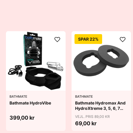
SPAR 22%
BATHMATE
BATHMATE
Bathmate HydroVibe
Bathmate Hydromax And
HydroXtreme 3, 5, 6, 7
Cushion Pads
VEJL. PRIS 89,00 KR
399,00 kr
69,00 kr