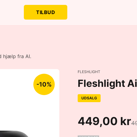
TILBUD
 hjælp fra AI.
FLESHLIGHT
Fleshlight Ai
-10%
UDSALG
449,00 kr
49