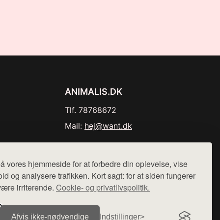
ANIMALIS.DK
Tlf. 78768672
Mail:
hej@want.dk
Cookie- og privatlivspolitik
å vores hjemmeside for at forbedre din oplevelse, vise
ld og analysere trafikken. Kort sagt: for at siden fungerer
være irriterende.
Cookie- og privatlivspolitik.
r sælges ikke varer fra denne side - vi henviser til de shops,
Afvis ikke‑nødvendige
Indstillinger