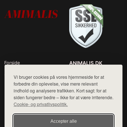
Forside
ANIMALIS.DK
Produkter
Tlf. 78768672
Top Rabatter
Vi bruger cookies på vores hjemmeside for at
Mail:
hej@want.dk
Kontakt
forbedre din oplevelse, vise mere relevant
indhold og analysere trafikken. Kort sagt: for at
Cookie- og privatlivspolitik
siden fungerer bedre – ikke for at være irriterende.
Cookie- og privatlivspolitik.
Denne side er en del af want.dk, der udgiver en række
Accepter alle
hjemmesider med præsentation af forskellige produkter fra