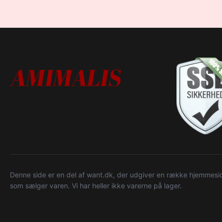
Denne side er en del af want.dk, der udgiver en række hjemmeside
som sælger varen. Vi har heller ikke varerne på lager.