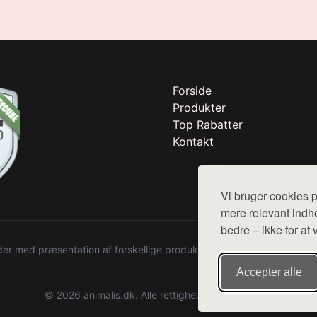
Forside
Produkter
Top Rabatter
Kontakt
Vi bruger cookies p
mere relevant indho
bedre – ikke for at 
r med præsentation af forskellige produkter fra diverse webshops. De
Accepter alle
© 2026 animalis.dk. Alle rettigheder forbeholdes.