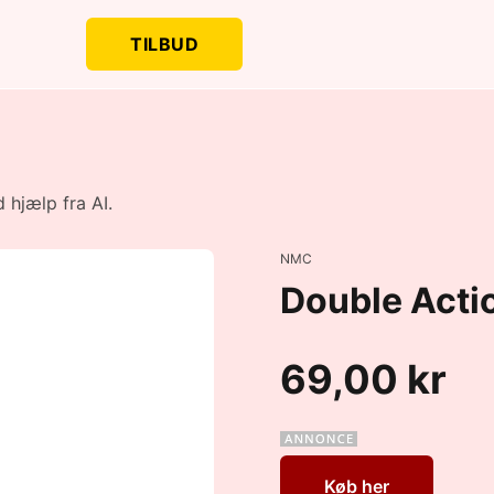
TILBUD
 hjælp fra AI.
NMC
Double Acti
69,00 kr
Køb her