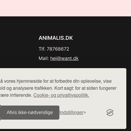
ANIMALIS.DK
Tlf. 78768672
Mail:
hej@want.dk
Cookie- og privatlivspolitik
å vores hjemmeside for at forbedre din oplevelse, vise
ld og analysere trafikken. Kort sagt: for at siden fungerer
være irriterende.
Cookie- og privatlivspolitik.
r sælges ikke varer fra denne side - vi henviser til de shops,
Afvis ikke‑nødvendige
Indstillinger