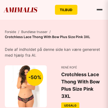
TILBUD
Forside
/
Bundløse trusser
/
Crotchless Lace Thong With Bow Plus Size Pink 3XL
Dele af indholdet på denne side kan være genereret
med hjælp fra AI.
RENÉ ROFÉ
Crotchless Lace
-50%
Thong With Bow
Plus Size Pink
3XL
UDSALG