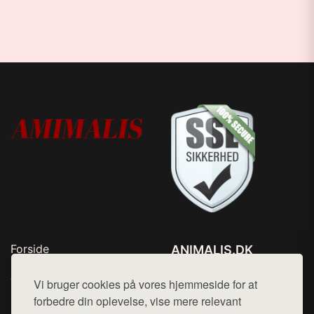
Forside
ANIMALIS.DK
Produkter
Tlf. 78768672
Top Rabatter
Vi bruger cookies på vores hjemmeside for at
Mail:
hej@want.dk
Kontakt
forbedre din oplevelse, vise mere relevant