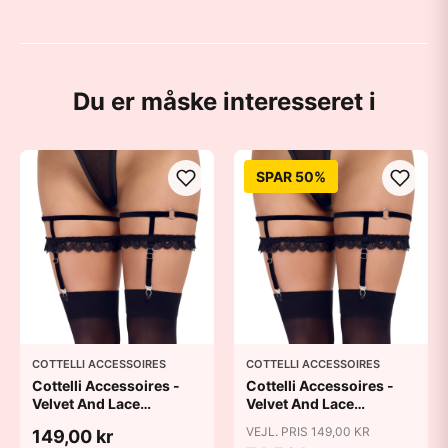
Du er måske interesseret i
SPAR 50%
COTTELLI ACCESSOIRES
COTTELLI ACCESSOIRES
Cottelli Accessoires -
Cottelli Accessoires -
Velvet And Lace
Velvet And Lace
Suspender Garters -
Suspender Garters -
VEJL. PRIS 149,00 KR
149,00 kr
Black - L/XL
Black - S/M