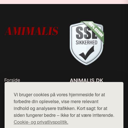
Forside
ANIMALIS.DK
Produkter
Tlf. 78768672
Top Rabatter
Vi bruger cookies på vores hjemmeside for at
Mail:
hej@want.dk
Kontakt
forbedre din oplevelse, vise mere relevant
indhold og analysere trafikken. Kort sagt: for at
Cookie- og privatlivspolitik
siden fungerer bedre – ikke for at være irriterende.
Cookie- og privatlivspolitik.