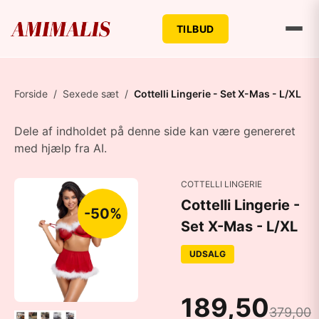
TILBUD
Forside
/
Sexede sæt
/
Cottelli Lingerie - Set X-Mas - L/XL
Dele af indholdet på denne side kan være genereret
med hjælp fra AI.
COTTELLI LINGERIE
Cottelli Lingerie -
-50%
Set X-Mas - L/XL
UDSALG
189,50
379,00