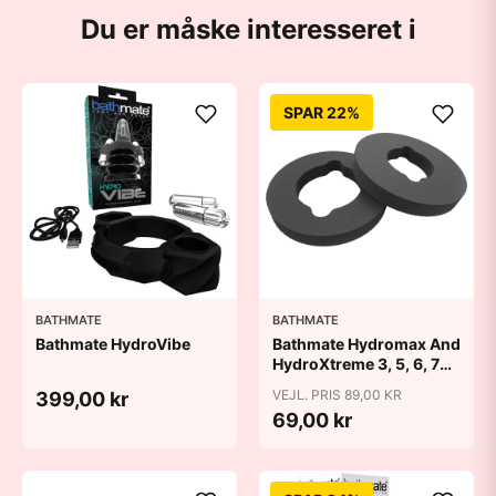
Du er måske interesseret i
SPAR 22%
BATHMATE
BATHMATE
Bathmate HydroVibe
Bathmate Hydromax And
HydroXtreme 3, 5, 6, 7
Cushion Pads
VEJL. PRIS 89,00 KR
399,00 kr
69,00 kr