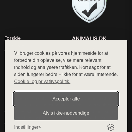
Forside
ANIMALIS.DK
Produkter
Tlf. 78768672
Top Rabatter
Vi bruger cookies på vores hjemmeside for at
Mail:
hej@want.dk
Kontakt
forbedre din oplevelse, vise mere relevant
indhold og analysere trafikken. Kort sagt: for at
Cookie- og privatlivspolitik
siden fungerer bedre – ikke for at være irriterende.
Cookie- og privatlivspolitik.
Denne side er en del af want.dk, der udgiver en række
Accepter alle
hjemmesider med præsentation af forskellige produkter fra
diverse webshops. Der sælges ikke varer fra denne side - vi
Afvis ikke‑nødvendige
henviser til de shops, som sælger varen. Vi har heller ikke
varerne på lager.
Indstillinger