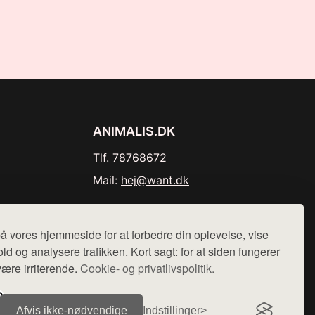
ANIMALIS.DK
Tlf. 78768672
Mail:
hej@want.dk
Cookie- og privatlivspolitik
å vores hjemmeside for at forbedre din oplevelse, vise
ld og analysere trafikken. Kort sagt: for at siden fungerer
være irriterende.
Cookie- og privatlivspolitik.
r sælges ikke varer fra denne side - vi henviser til de shops,
Afvis ikke‑nødvendige
Indstillinger