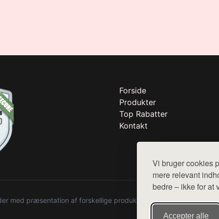
Forside
Produkter
Top Rabatter
Kontakt
Vi bruger cookies p
mere relevant indho
bedre – ikke for at 
r med præsentation af forskellige produkter fra diverse webshops. De
Accepter alle