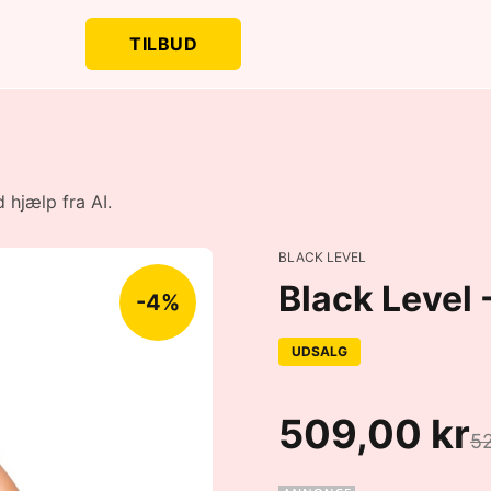
TILBUD
 hjælp fra AI.
BLACK LEVEL
Black Level -
-4%
UDSALG
509,00 kr
52