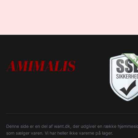
Denne side er en del af want.dk, der udgiver en række hjemmeside
som sælger varen. Vi har heller ikke varerne på lager.