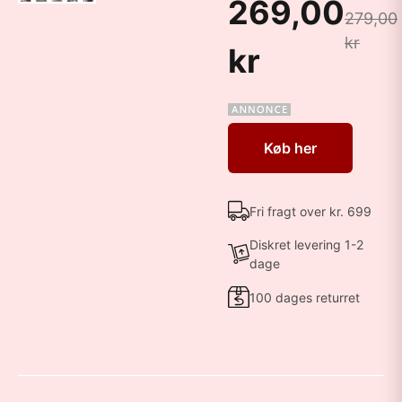
269,00
279,00
kr
kr
Køb her
Fri fragt over kr. 699
Diskret levering 1-2
dage
100 dages returret